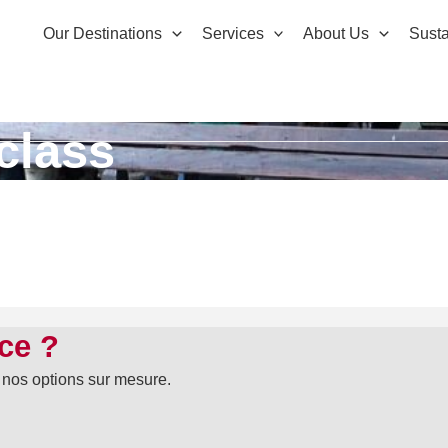
Our Destinations
Services
About Us
Susta
class
nce ?
 nos options sur mesure.