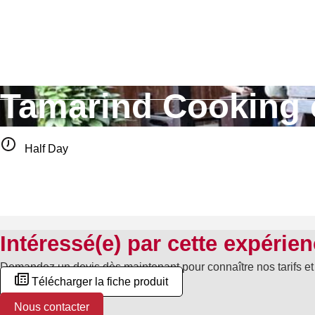
Skip
to
content
Tamarind Cooking 
Half Day
Intéressé(e) par cette expérie
Demandez un devis dès maintenant pour connaître nos tarifs et
Télécharger la fiche produit
Nous contacter