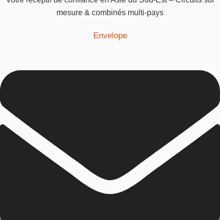
mesure & combinés multi-pays
Envelope