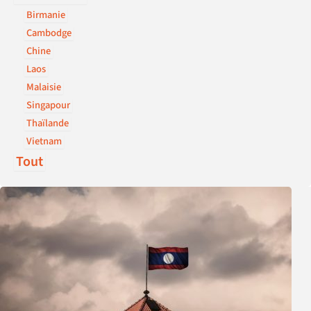
Birmanie
Cambodge
Chine
Laos
Malaisie
Singapour
Thaïlande
Vietnam
Tout