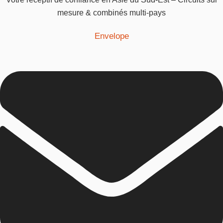
mesure & combinés multi-pays
Envelope