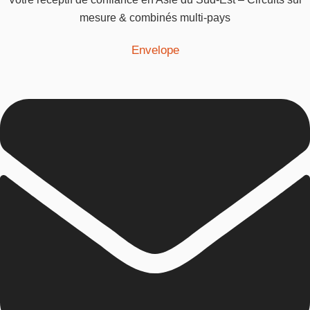
mesure & combinés multi-pays
Envelope