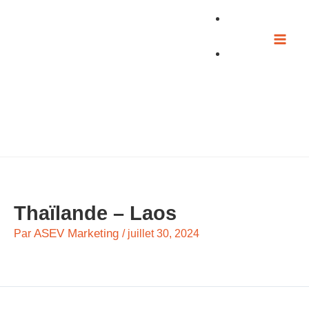
Aller
au
contenu
Thaïlande – Laos
ASEV Marketing
Par
/
juillet 30, 2024