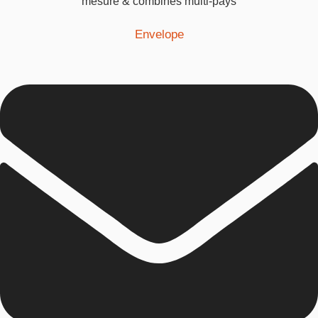
mesure & combinés multi-pays
Envelope