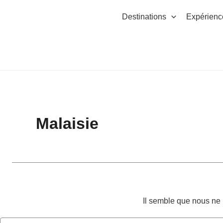
Rechercher :
Aller
Destinations
Expérienc
au
contenu
Malaisie
Il semble que nous ne