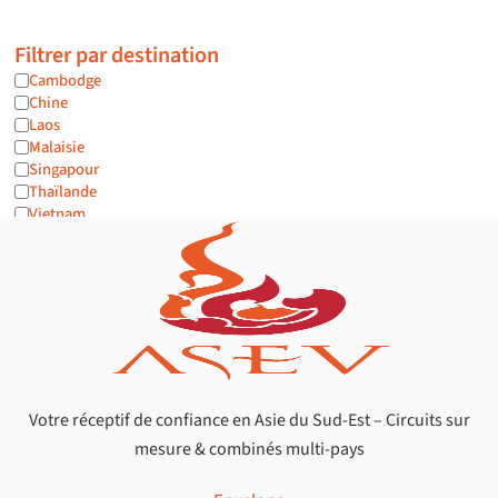
Filtrer par destination
Cambodge
Chine
Laos
Malaisie
Singapour
Thaïlande
Vietnam
Filtrer par exclusivité
Les combinés
Signature
Filtrer par type
Actif & Aventure
Arts & Artisanat
Votre réceptif de confiance en Asie du Sud-Est – Circuits sur
Balnéaire
mesure & combinés multi-pays
Couple - Lune de miel
Croisières
Culture & Patrimoine