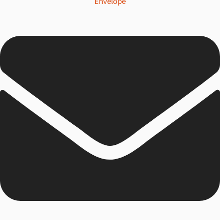
Envelope
Eco-responsable & Immersif
Famille
Gastronomie
Luxe
MICE/Incentive
Nature & Faune
Non classifié(e)
Tout